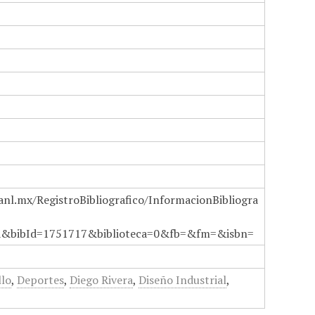
anl.mx/RegistroBibliografico/InformacionBibliogra
a&bibId=1751717&biblioteca=0&fb=&fm=&isbn=
llo
,
Deportes
,
Diego Rivera
,
Diseño Industrial
,