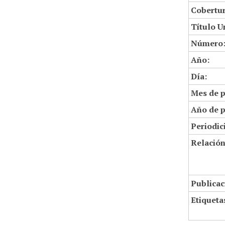
Cobertur
Título U
Número
Año:
Día:
Mes de p
Año de p
Periodic
Relació
Publicac
Etiqueta