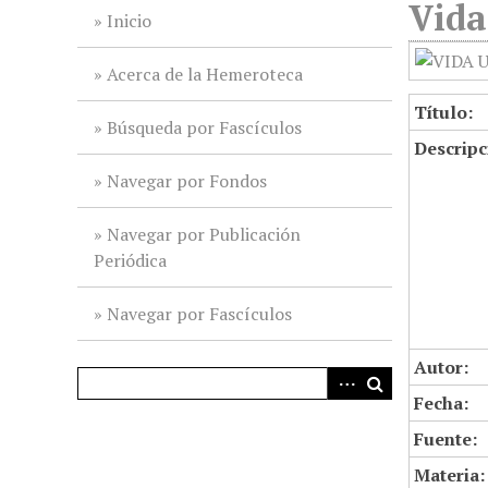
Vida
i
Inicio
n
c
Acerca de la Hemeroteca
i
Título:
p
Búsqueda por Fascículos
Descripc
a
l
Navegar por Fondos
Navegar por Publicación
Periódica
Navegar por Fascículos
Autor:
Fecha:
Fuente:
Materia: