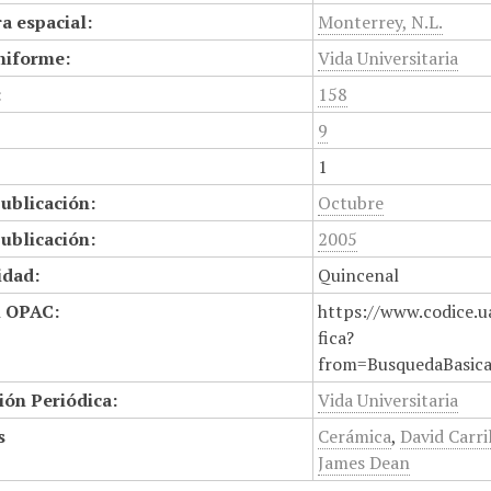
a espacial:
Monterrey, N.L.
niforme:
Vida Universitaria
:
158
9
1
ublicación:
Octubre
ublicación:
2005
idad:
Quincenal
n OPAC:
https://www.codice.u
fica?
from=BusquedaBasic
ión Periódica:
Vida Universitaria
s
Cerámica
,
David Carri
James Dean