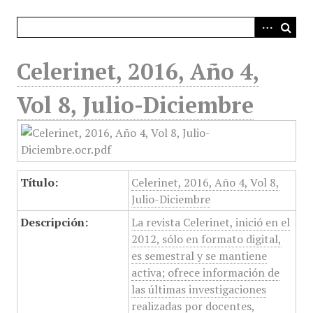
i
n
c
i
Celerinet, 2016, Año 4,
p
a
Vol 8, Julio-Diciembre
l
Título:
Celerinet, 2016, Año 4, Vol 8,
Julio-Diciembre
Descripción:
La revista Celerinet, inició en el
2012, sólo en formato digital,
es semestral y se mantiene
activa; ofrece información de
las últimas investigaciones
realizadas por docentes,