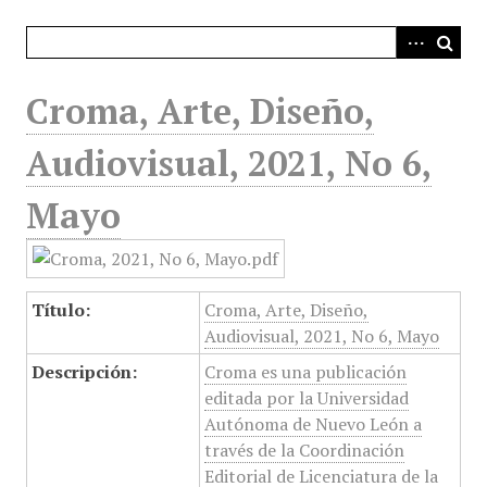
i
n
c
i
Croma, Arte, Diseño,
p
a
Audiovisual, 2021, No 6,
l
Mayo
Título:
Croma, Arte, Diseño,
Audiovisual, 2021, No 6, Mayo
Descripción:
Croma es una publicación
editada por la Universidad
Autónoma de Nuevo León a
través de la Coordinación
Editorial de Licenciatura de la