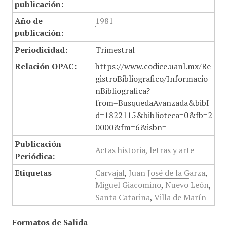
publicación:
Año de
1981
publicación:
Periodicidad:
Trimestral
Relación OPAC:
https://www.codice.uanl.mx/Re
gistroBibliografico/Informacio
nBibliografica?
from=BusquedaAvanzada&bibI
d=1822115&biblioteca=0&fb=2
0000&fm=6&isbn=
Publicación
Actas historia, letras y arte
Periódica:
Etiquetas
Carvajal
,
Juan José de la Garza
,
Miguel Giacomino
,
Nuevo León
,
Santa Catarina
,
Villa de Marín
Formatos de Salida