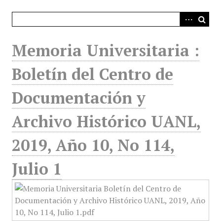
i
n
c
i
Memoria Universitaria :
p
a
Boletín del Centro de
l
Documentación y
Archivo Histórico UANL,
2019, Año 10, No 114,
Julio 1