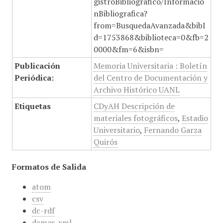
gistroBibliografico/Informacio
nBibliografica?
from=BusquedaAvanzada&bibI
d=1753868&biblioteca=0&fb=2
0000&fm=6&isbn=
Publicación
Memoria Universitaria : Boletín
Periódica:
del Centro de Documentación y
Archivo Histórico UANL
Etiquetas
CDyAH Descripción de
materiales fotográficos
,
Estadio
Universitario
,
Fernando Garza
Quirós
Formatos de Salida
atom
csv
dc-rdf
dcmes-xml