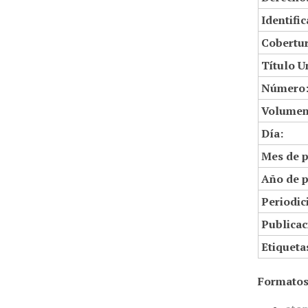
Identifi
Cobertur
Título U
Número
Volumen
Día:
Mes de p
Año de p
Periodic
Publicac
Etiqueta
Formatos