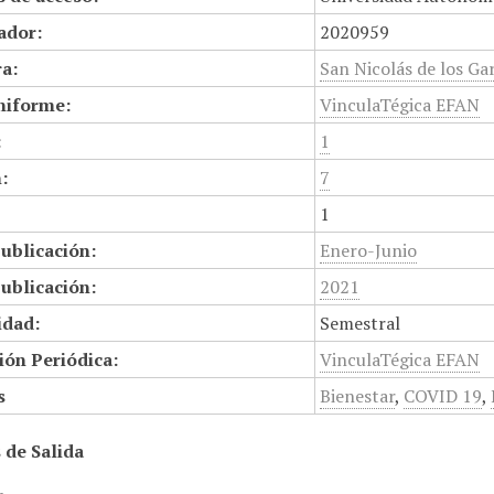
cador:
2020959
a:
San Nicolás de los Gar
niforme:
VinculaTégica EFAN
:
1
:
7
1
ublicación:
Enero-Junio
ublicación:
2021
idad:
Semestral
ión Periódica:
VinculaTégica EFAN
s
Bienestar
,
COVID 19
,
 de Salida