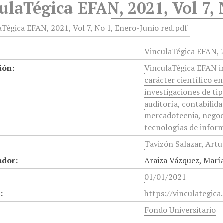
ulaTégica EFAN, 2021, Vol 7, 
VinculaTégica EFAN, 2
ión:
VinculaTégica EFAN ini
carácter científico e
investigaciones de ti
auditoría, contabilid
mercadotecnia, negoc
tecnologías de inform
Tavizón Salazar, Art
ador:
Araiza Vázquez, María
01/01/2021
:
https://vinculategica
Fondo Universitario