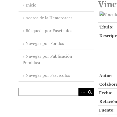
Vinc
i
Inicio
n
c
Acerca de la Hemeroteca
i
Título:
p
Búsqueda por Fascículos
Descripc
a
l
Navegar por Fondos
Navegar por Publicación
Periódica
Navegar por Fascículos
Autor:
Colabor
Fecha:
Relación
Fuente: