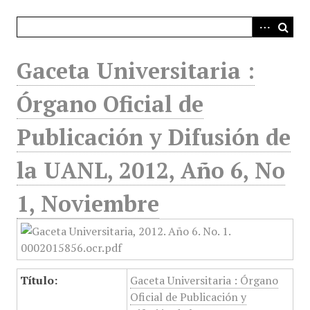
i
n
c
i
Gaceta Universitaria :
p
a
Órgano Oficial de
l
Publicación y Difusión de
la UANL, 2012, Año 6, No
1, Noviembre
Título:
Gaceta Universitaria : Órgano
Oficial de Publicación y