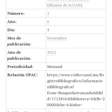
Difusión de la UANL
Número:
1
Año:
6
Día:
1
Mes de
Noviembre
publicación:
Año de
2012
publicación:
Periodicidad:
Mensual
Relación OPAC:
https://www.codice.uanl.mx/Re
gistroBibliografico/Informacio
nBibliografica?
from=BusquedaAvanzada&bibI
d=1753816&biblioteca=0&fb=2
0000&fm=6&isbn=