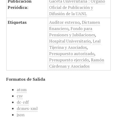
Publicación
Gaceta Universitaria : Órgano
Periódica:
Oficial de Publicación y
Difusión de la UANL
Etiquetas
Auditor externo
,
Dictamen
financiero
,
Fondo para
Pensiones y Jubilaciones
,
Hospital Universitario
,
Leal
Tijerina y Asociados
,
Presupuesto autorizado
,
Presupuesto ejercido
,
Ramón
Cárdenas y Asociados
Formatos de Salida
atom
csv
dc-rdf
dcmes-xml
json