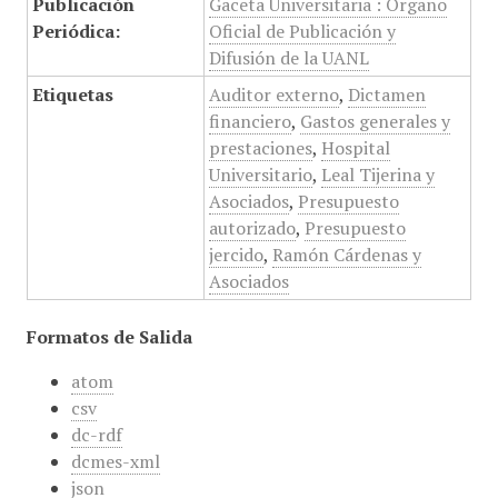
Publicación
Gaceta Universitaria : Órgano
Periódica:
Oficial de Publicación y
Difusión de la UANL
Etiquetas
Auditor externo
,
Dictamen
financiero
,
Gastos generales y
prestaciones
,
Hospital
Universitario
,
Leal Tijerina y
Asociados
,
Presupuesto
autorizado
,
Presupuesto
jercido
,
Ramón Cárdenas y
Asociados
Formatos de Salida
atom
csv
dc-rdf
dcmes-xml
json