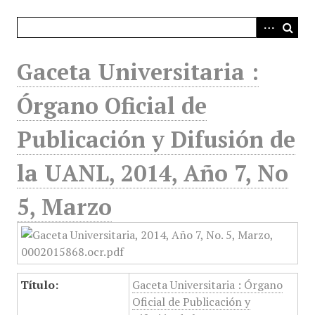
i
n
c
i
Gaceta Universitaria :
p
a
Órgano Oficial de
l
Publicación y Difusión de
la UANL, 2014, Año 7, No
5, Marzo
Título:
Gaceta Universitaria : Órgano
Oficial de Publicación y