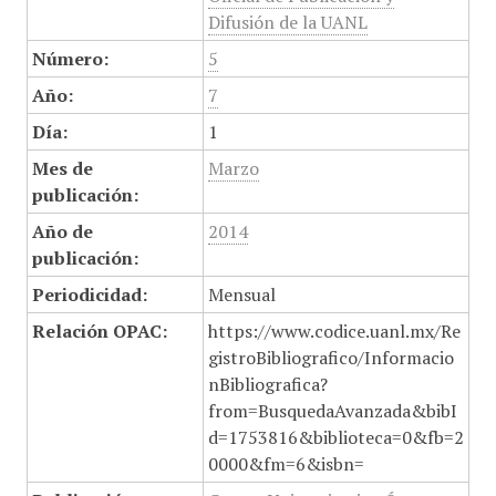
Difusión de la UANL
Número:
5
Año:
7
Día:
1
Mes de
Marzo
publicación:
Año de
2014
publicación:
Periodicidad:
Mensual
Relación OPAC:
https://www.codice.uanl.mx/Re
gistroBibliografico/Informacio
nBibliografica?
from=BusquedaAvanzada&bibI
d=1753816&biblioteca=0&fb=2
0000&fm=6&isbn=