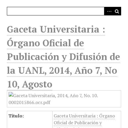
i
n
c
i
Gaceta Universitaria :
p
a
Órgano Oficial de
l
Publicación y Difusión de
la UANL, 2014, Año 7, No
10, Agosto
Título:
Gaceta Universitaria : Órgano
Oficial de Publicación y