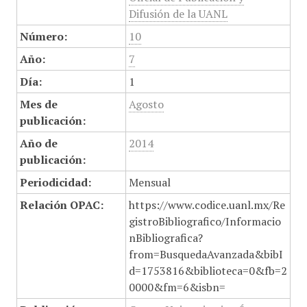
Difusión de la UANL
Número:
10
Año:
7
Día:
1
Mes de
Agosto
publicación:
Año de
2014
publicación:
Periodicidad:
Mensual
Relación OPAC:
https://www.codice.uanl.mx/Re
gistroBibliografico/Informacio
nBibliografica?
from=BusquedaAvanzada&bibI
d=1753816&biblioteca=0&fb=2
0000&fm=6&isbn=