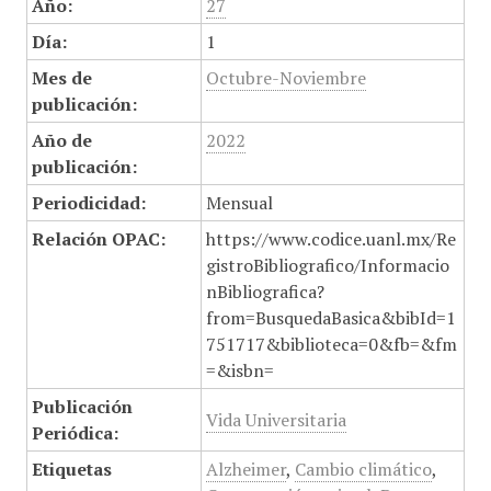
Año:
27
Día:
1
Mes de
Octubre-Noviembre
publicación:
Año de
2022
publicación:
Periodicidad:
Mensual
Relación OPAC:
https://www.codice.uanl.mx/Re
gistroBibliografico/Informacio
nBibliografica?
from=BusquedaBasica&bibId=1
751717&biblioteca=0&fb=&fm
=&isbn=
Publicación
Vida Universitaria
Periódica:
Etiquetas
Alzheimer
,
Cambio climático
,