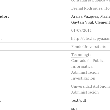
contaduría pública y 
Bernal Rodríguez, Hor
ador:
Araiza Vázquez, María
Gaytán Vigil, Clemen
01/07/2011
:
http://ctic.facpya.ua
Fondo Universitario
Tecnología
Contaduría Pública
Informática
Administración
Investigación
Universidad Autónoma
Administración
:
text/pdf
spa