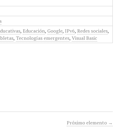
a
educativas
,
Educación
,
Google
,
IPv6
,
Redes sociales
,
bletas
,
Tecnologías emergentes
,
Visual Basic
Próximo elemento →