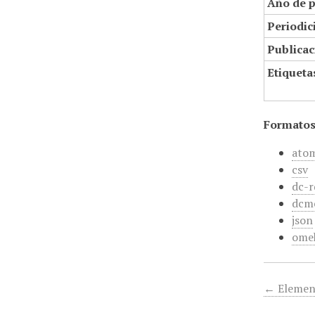
Año de p
Periodic
Publicac
Etiqueta
Formatos
ato
csv
dc-r
dcm
json
ome
← Elemen