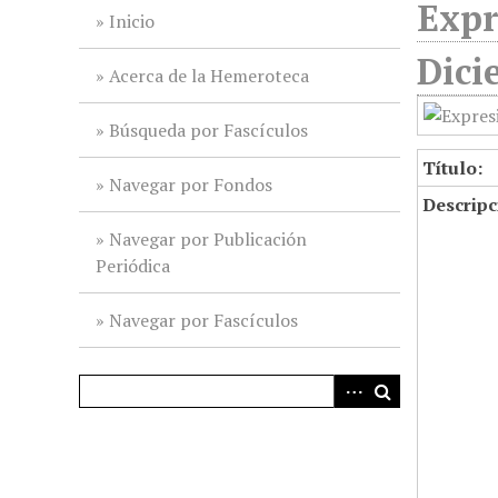
Expr
i
Inicio
n
Dici
c
Acerca de la Hemeroteca
i
p
Búsqueda por Fascículos
a
Título:
l
Navegar por Fondos
Descripc
Navegar por Publicación
Periódica
Navegar por Fascículos