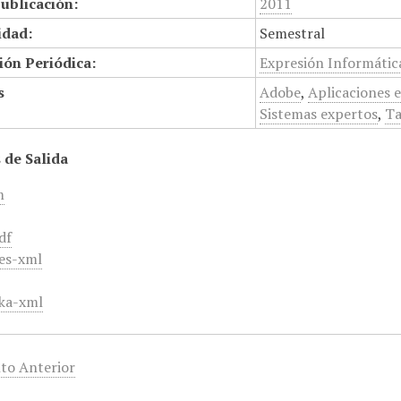
ublicación:
2011
idad:
Semestral
ión Periódica:
Expresión Informátic
s
Adobe
,
Aplicaciones 
Sistemas expertos
,
Ta
 de Salida
m
df
es-xml
ka-xml
to Anterior