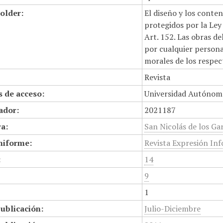
older:
El diseño y los conte
protegidos por la Ley 
Art. 152. Las obras d
por cualquier persona,
morales de los respec
Revista
 de acceso:
Universidad Autónom
cador:
2021187
a:
San Nicolás de los Gar
niforme:
Revista Expresión In
:
14
9
1
ublicación:
Julio-Diciembre