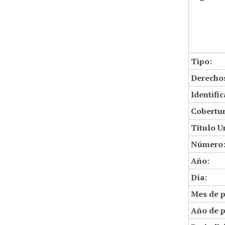
Tipo:
Derechos
Identifi
Cobertur
Título U
Número
Año:
Día:
Mes de p
Año de p