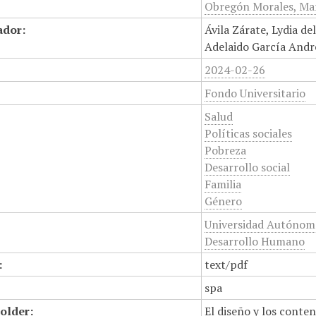
Obregón Morales, Mar
ador:
Ávila Zárate, Lydia d
Adelaido García André
2024-02-26
Fondo Universitario
Salud
Políticas sociales
Pobreza
Desarrollo social
Familia
Género
Universidad Autónoma
Desarrollo Humano
:
text/pdf
spa
older:
El diseño y los conte