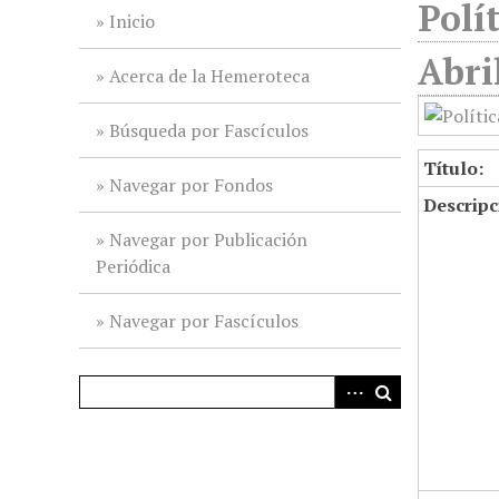
Polí
i
Inicio
n
Abri
c
Acerca de la Hemeroteca
i
p
Búsqueda por Fascículos
a
Título:
l
Navegar por Fondos
Descripc
Navegar por Publicación
Periódica
Navegar por Fascículos