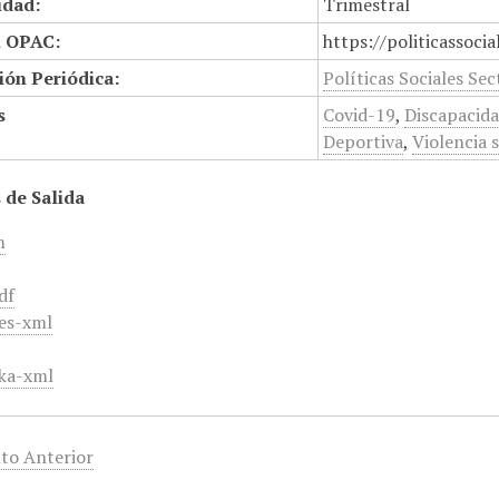
idad:
Trimestral
n OPAC:
https://politicassoci
ión Periódica:
Políticas Sociales Sec
s
Covid-19
,
Discapacid
Deportiva
,
Violencia 
 de Salida
m
df
es-xml
ka-xml
to Anterior