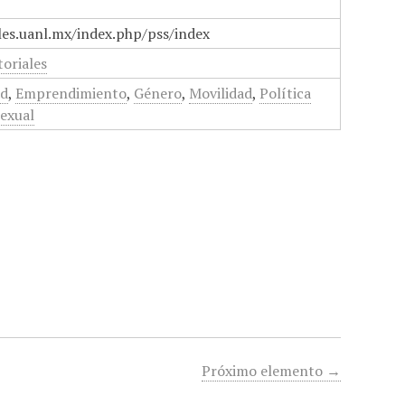
ales.uanl.mx/index.php/pss/index
toriales
ad
,
Emprendimiento
,
Género
,
Movilidad
,
Política
sexual
Próximo elemento →