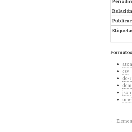
Periodic
Relació
Publicac
Etiqueta
Formatos
ato
csv
dc-r
dcm
json
ome
← Elemen