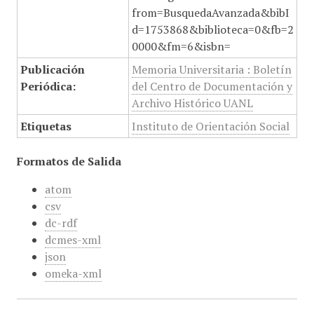
from=BusquedaAvanzada&bibI
d=1753868&biblioteca=0&fb=2
0000&fm=6&isbn=
Publicación
Memoria Universitaria : Boletín
Periódica:
del Centro de Documentación y
Archivo Histórico UANL
Etiquetas
Instituto de Orientación Social
Formatos de Salida
atom
csv
dc-rdf
dcmes-xml
json
omeka-xml