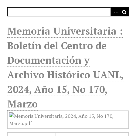
i
n
c
i
Memoria Universitaria :
p
a
Boletín del Centro de
l
Documentación y
Archivo Histórico UANL,
2024, Año 15, No 170,
Marzo