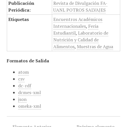
Publicación
Revista de Divulgación FA-
Periódica:
UANL POTROS SALVAJES
Etiquetas
Encuentros Académicos
Internacionales
,
Feria
Estudiantil
,
Laboratorio de
Nutrición y Calidad de
Alimentos
,
Muestras de Agua
Formatos de Salida
atom
csv
dc-rdf
dcmes-xml
json
omeka-xml
← Elemento Anterior
Próximo elemento →