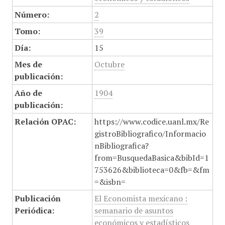
Número:
2
Tomo:
39
Día:
15
Mes de
Octubre
publicación:
Año de
1904
publicación:
Relación OPAC:
https://www.codice.uanl.mx/Re
gistroBibliografico/Informacio
nBibliografica?
from=BusquedaBasica&bibId=1
753626&biblioteca=0&fb=&fm
=&isbn=
Publicación
El Economista mexicano :
Periódica:
semanario de asuntos
económicos y estadísticos