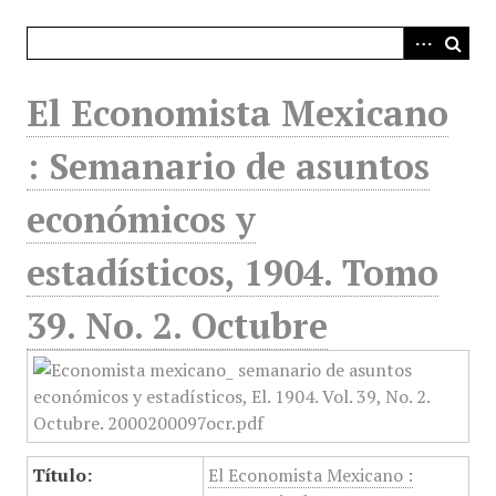
i
n
c
i
El Economista Mexicano
p
a
: Semanario de asuntos
l
económicos y
estadísticos, 1904. Tomo
39. No. 2. Octubre
Título:
El Economista Mexicano :