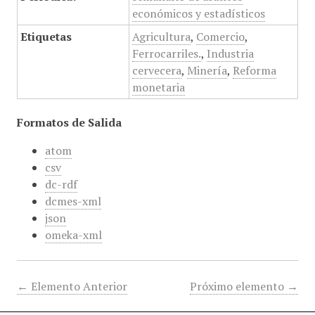
económicos y estadísticos
Etiquetas
Agricultura
,
Comercio
,
Ferrocarriles.
,
Industria
cervecera
,
Minería
,
Reforma
monetaria
Formatos de Salida
atom
csv
dc-rdf
dcmes-xml
json
omeka-xml
← Elemento Anterior
Próximo elemento →