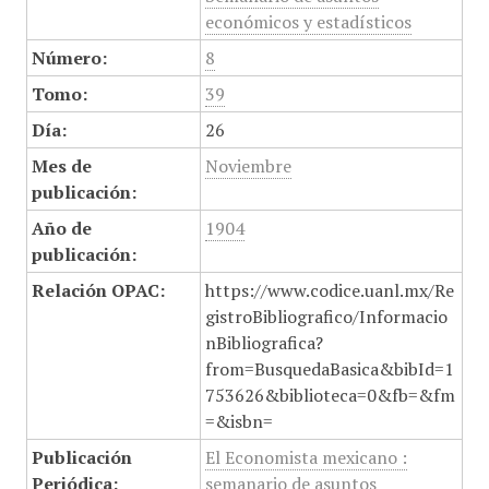
económicos y estadísticos
Número:
8
Tomo:
39
Día:
26
Mes de
Noviembre
publicación:
Año de
1904
publicación:
Relación OPAC:
https://www.codice.uanl.mx/Re
gistroBibliografico/Informacio
nBibliografica?
from=BusquedaBasica&bibId=1
753626&biblioteca=0&fb=&fm
=&isbn=
Publicación
El Economista mexicano :
Periódica:
semanario de asuntos