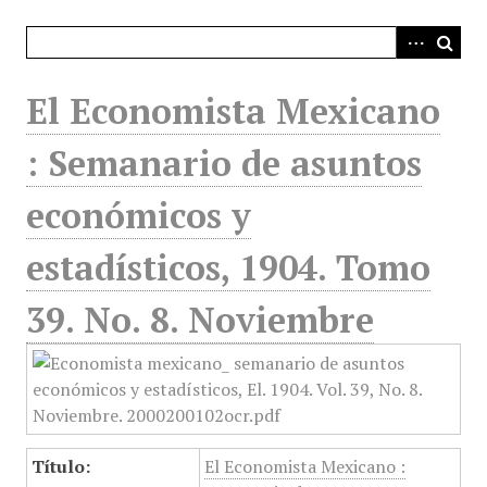
i
n
c
i
El Economista Mexicano
p
a
: Semanario de asuntos
l
económicos y
estadísticos, 1904. Tomo
39. No. 8. Noviembre
Título:
El Economista Mexicano :