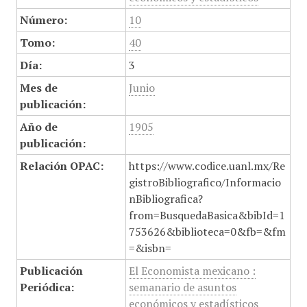
Número:
10
Tomo:
40
Día:
3
Mes de
Junio
publicación:
Año de
1905
publicación:
Relación OPAC:
https://www.codice.uanl.mx/Re
gistroBibliografico/Informacio
nBibliografica?
from=BusquedaBasica&bibId=1
753626&biblioteca=0&fb=&fm
=&isbn=
Publicación
El Economista mexicano :
Periódica:
semanario de asuntos
económicos y estadísticos