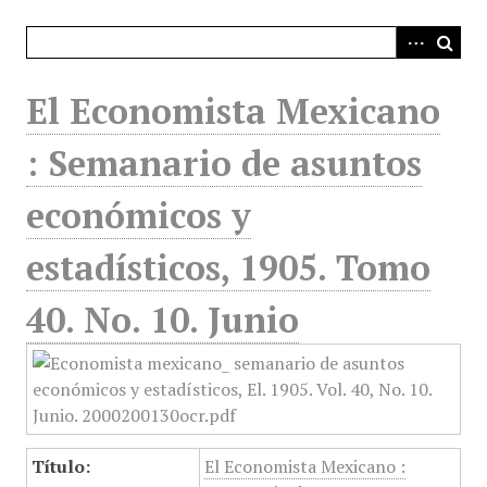
i
n
c
i
El Economista Mexicano
p
a
: Semanario de asuntos
l
económicos y
estadísticos, 1905. Tomo
40. No. 10. Junio
Título:
El Economista Mexicano :