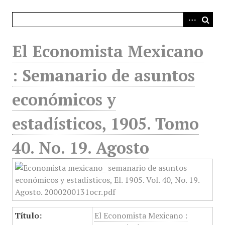
i
n
c
i
El Economista Mexicano
p
a
: Semanario de asuntos
l
económicos y
estadísticos, 1905. Tomo
40. No. 19. Agosto
Título:
El Economista Mexicano :