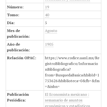
Número:
19
Tomo:
40
Día:
5
Mes de
Agosto
publicación:
Año de
1905
publicación:
Relación OPAC:
https://www.codice.uanl.mx/Re
gistroBibliografico/Informacio
nBibliografica?
from=BusquedaBasica&bibId=1
753626&biblioteca=0&fb=&fm
=&isbn=
Publicación
El Economista mexicano :
Periódica:
semanario de asuntos
económicos y estadísticos