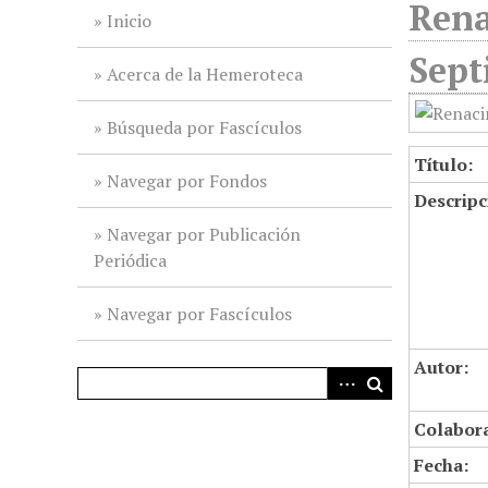
Rena
i
Inicio
n
Sept
c
Acerca de la Hemeroteca
i
p
Búsqueda por Fascículos
a
Título:
l
Navegar por Fondos
Descripc
Navegar por Publicación
Periódica
Navegar por Fascículos
Autor:
Colabor
Fecha: