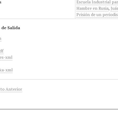
s
Escuela Industrial pa
Hambre en Rusia
,
Juá
Prisión de un periodis
 de Salida
m
df
es-xml
ka-xml
to Anterior