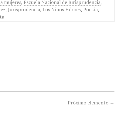
ra mujeres
,
Escuela Nacional de Jurisprudencia
,
rez
,
Jurisprudencia
,
Los Niños Héroes
,
Poesía
,
ta
Próximo elemento →