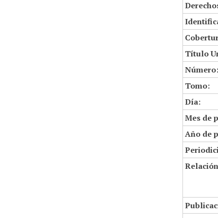
Derechos
Identifi
Cobertur
Título U
Número
Tomo:
Día:
Mes de p
Año de p
Periodic
Relació
Publicac