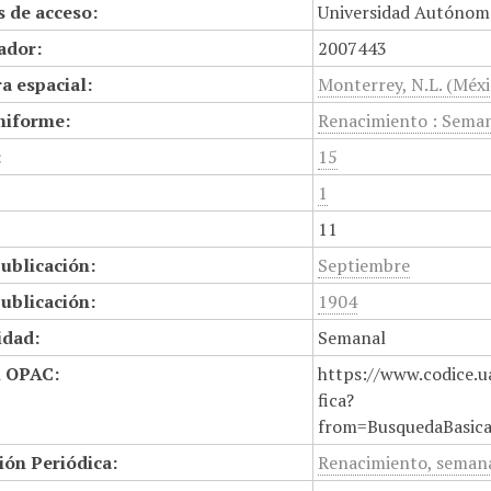
 de acceso:
Universidad Autónom
cador:
2007443
a espacial:
Monterrey, N.L. (Méxi
niforme:
Renacimiento : Sema
:
15
1
11
ublicación:
Septiembre
ublicación:
1904
idad:
Semanal
n OPAC:
https://www.codice.u
fica?
from=BusquedaBasic
ión Periódica:
Renacimiento, seman