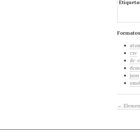
Etiqueta
Formatos
ato
csv
dc-r
dcm
json
ome
← Elemen