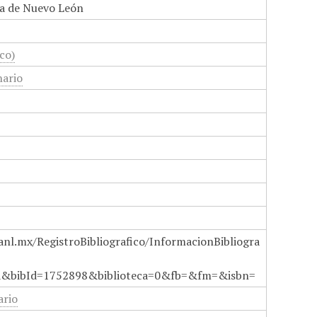
a de Nuevo León
co)
nario
anl.mx/RegistroBibliografico/InformacionBibliogra
a&bibId=1752898&biblioteca=0&fb=&fm=&isbn=
ario