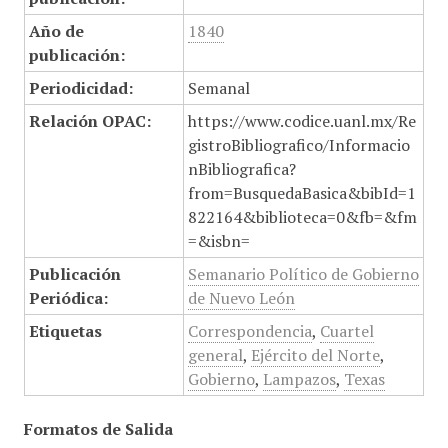
Año de
1840
publicación:
Periodicidad:
Semanal
Relación OPAC:
https://www.codice.uanl.mx/Re
gistroBibliografico/Informacio
nBibliografica?
from=BusquedaBasica&bibId=1
822164&biblioteca=0&fb=&fm
=&isbn=
Publicación
Semanario Político de Gobierno
Periódica:
de Nuevo León
Etiquetas
Correspondencia
,
Cuartel
general
,
Ejército del Norte
,
Gobierno
,
Lampazos
,
Texas
Formatos de Salida