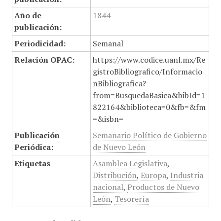
Año de
1844
publicación:
Periodicidad:
Semanal
Relación OPAC:
https://www.codice.uanl.mx/Re
gistroBibliografico/Informacio
nBibliografica?
from=BusquedaBasica&bibId=1
822164&biblioteca=0&fb=&fm
=&isbn=
Publicación
Semanario Político de Gobierno
Periódica:
de Nuevo León
Etiquetas
Asamblea Legislativa
,
Distribución
,
Europa
,
Industria
nacional
,
Productos de Nuevo
León
,
Tesorería