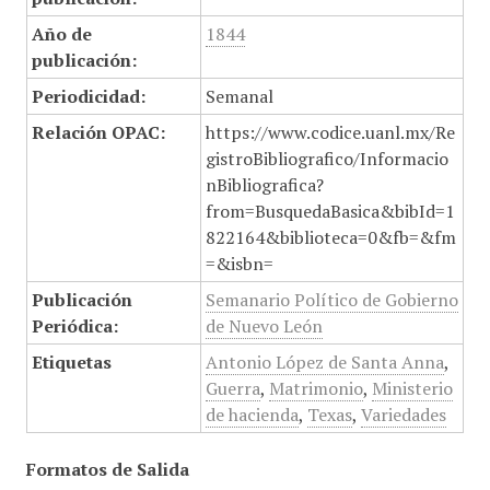
Año de
1844
publicación:
Periodicidad:
Semanal
Relación OPAC:
https://www.codice.uanl.mx/Re
gistroBibliografico/Informacio
nBibliografica?
from=BusquedaBasica&bibId=1
822164&biblioteca=0&fb=&fm
=&isbn=
Publicación
Semanario Político de Gobierno
Periódica:
de Nuevo León
Etiquetas
Antonio López de Santa Anna
,
Guerra
,
Matrimonio
,
Ministerio
de hacienda
,
Texas
,
Variedades
Formatos de Salida