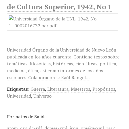
de Cultura Superior, 1942, No 1
Universidad Órgano de la Universidad de Nuevo León
publicada en los años cuarenta. Contiene textos sobre
temáticas, filosóficas, históricas, científicas, política,
medicina, ética, así como informes de los años
escolares. Colaboradores: Raúl Rangel…
Etiquetas:
Guerra
,
Literatura
,
Maestros
,
Propósitos
,
Universidad
,
Universo
Formatos de Salida
atom
,
csv
,
dc-rdf
,
dcmes-xml
,
json
,
omeka-xml
,
rss2