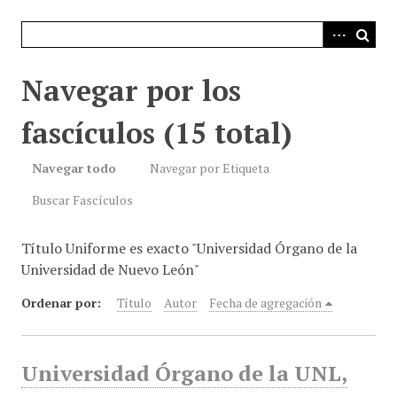
i
n
c
i
Navegar por los
p
a
fascículos (15 total)
l
Navegar todo
Navegar por Etiqueta
Buscar Fascículos
Título Uniforme es exacto "Universidad Órgano de la
Universidad de Nuevo León"
Ordenar por:
Título
Autor
Fecha de agregación
Universidad Órgano de la UNL,