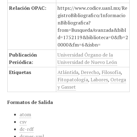
Relación OPAC:
https://www.codice.uanl.mx/Re
gistroBibliografico/Informacio
nBibliografica?
from=BusquedaAvanzada&bibI
d=1752119&biblioteca=0&fb=2
0000&fm=6&isbn=
Publicación
Universidad Órgano de la
Periódica:
Universidad de Nuevo León
Etiquetas
Atlántida
,
Derecho
,
Filosofía
,
Fitopatología
,
Labores
,
Ortega
y Gasset
Formatos de Salida
atom
csv
dc-rdf
dcmes-xml