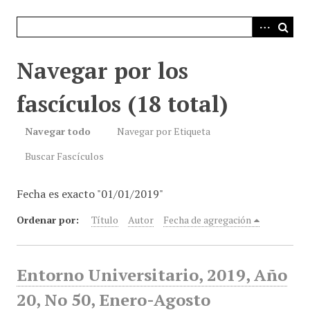
i
n
c
i
Navegar por los
p
a
fascículos (18 total)
l
Navegar todo
Navegar por Etiqueta
Buscar Fascículos
Fecha es exacto "01/01/2019"
Ordenar por:
Título
Autor
Fecha de agregación
Entorno Universitario, 2019, Año
20, No 50, Enero-Agosto