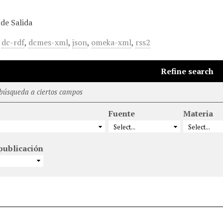
de Salida
,
dc-rdf
,
dcmes-xml
,
json
,
omeka-xml
,
rss2
Refine search
 búsqueda a ciertos campos
Fuente
Materia
publicación