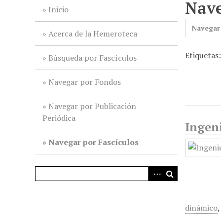
Nave
i
Inicio
n
Navegar
c
Acerca de la Hemeroteca
i
Etiquetas
p
Búsqueda por Fascículos
a
l
Navegar por Fondos
Navegar por Publicación
Periódica
Ingeni
Navegar por Fascículos
dinámico