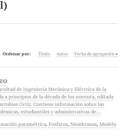
l)
Ordenar por:
Título
Autor
Fecha de agregación
zo
acultad de Ingeniería Mecánica y Eléctrica de la
a a principios de la década de los noventa, editada
arrubias Ortiz. Contiene información sobre las
adémicas, estudiantiles y administrativas de…
imación paramétrica
,
Fosfatos
,
Membranas
,
Modelo