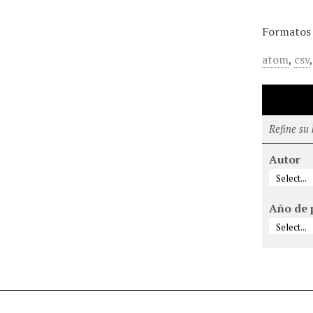
Formatos 
atom
,
csv
Refine su
Autor
Año de 