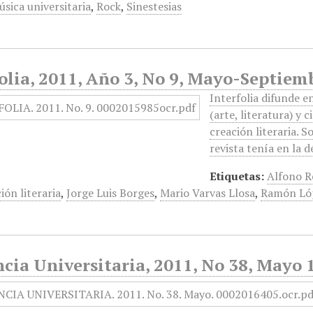
sica universitaria
,
Rock
,
Sinestesias
olia, 2011, Año 3, No 9, Mayo-Septiem
Interfolia difunde e
(arte, literatura) y c
creación literaria. S
revista tenía en la 
Etiquetas:
Alfono R
ión literaria
,
Jorge Luis Borges
,
Mario Varvas Llosa
,
Ramón Lóp
cia Universitaria, 2011, No 38, Mayo 