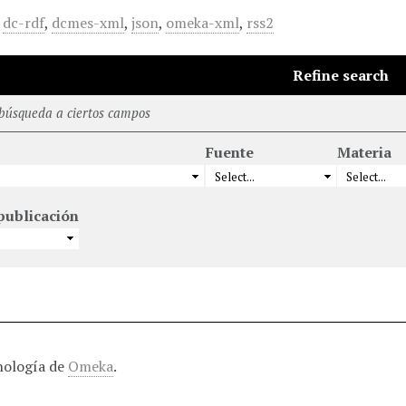
,
dc-rdf
,
dcmes-xml
,
json
,
omeka-xml
,
rss2
Refine search
 búsqueda a ciertos campos
Fuente
Materia
publicación
nología de
Omeka
.