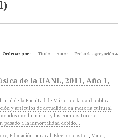
l)
Ordenar por:
Título
Autor
Fecha de agregación
úsica de la UANL, 2011, Año 1,
tural de la Facultad de Música de la uanl publica
ación y artículos de actualidad en materia cultural,
onados con la música y los compositores e
an pasado a la inmortalidad debido…
aire
,
Educación musical
,
Electroacústica
,
Mujer
,