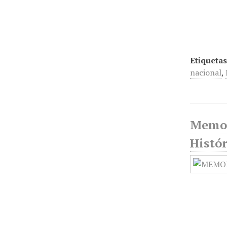
Etiquetas
nacional
,
Memor
Histó