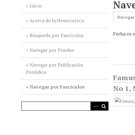
Nave
i
Inicio
n
Navegar
c
Acerca de la Hemeroteca
i
Fecha es 
p
Búsqueda por Fascículos
a
l
Navegar por Fondos
Navegar por Publicación
Periódica
Famus;
Navegar por Fascículos
No 1,