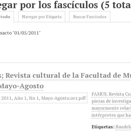
gar por los fascículos (5 tota
 todo
Navegar por Etiqueta
Buscar Fascículos
exacto "01/05/2011"
 Revista cultural de la Facultad de M
 Mayo-Agosto
FAMUS. Revista Cul
piezas de investig
mayormente relaci
intérpretes que h
Etiquetas:
Baudel