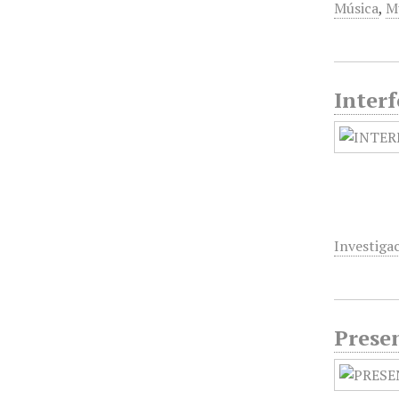
Música
,
Mú
Interf
Investigac
Presen