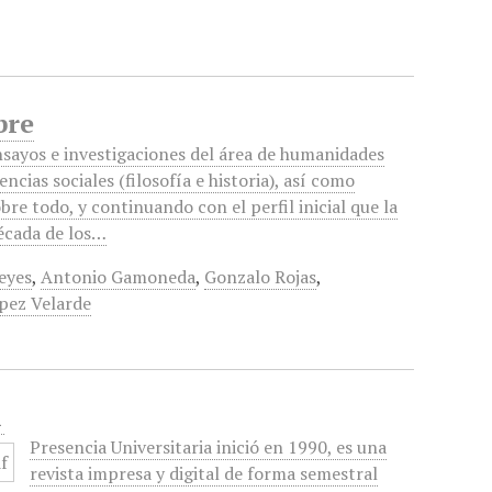
bre
nsayos e investigaciones del área de humanidades
iencias sociales (filosofía e historia), así como
obre todo, y continuando con el perfil inicial que la
década de los…
eyes
,
Antonio Gamoneda
,
Gonzalo Rojas
,
ez Velarde
1
Presencia Universitaria inició en 1990, es una
revista impresa y digital de forma semestral