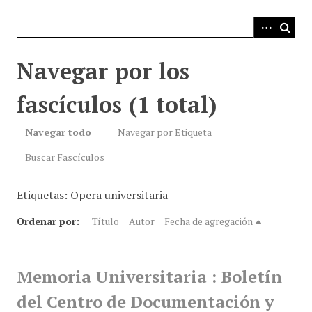
i
n
c
i
Navegar por los
p
a
fascículos (1 total)
l
Navegar todo
Navegar por Etiqueta
Buscar Fascículos
Etiquetas: Opera universitaria
Ordenar por:
Título
Autor
Fecha de agregación
Memoria Universitaria : Boletín
del Centro de Documentación y