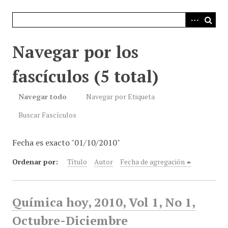
i
n
c
i
Navegar por los
p
a
fascículos (5 total)
l
Navegar todo
Navegar por Etiqueta
Buscar Fascículos
Fecha es exacto "01/10/2010"
Ordenar por:
Título
Autor
Fecha de agregación
Química hoy, 2010, Vol 1, No 1,
Octubre-Diciembre