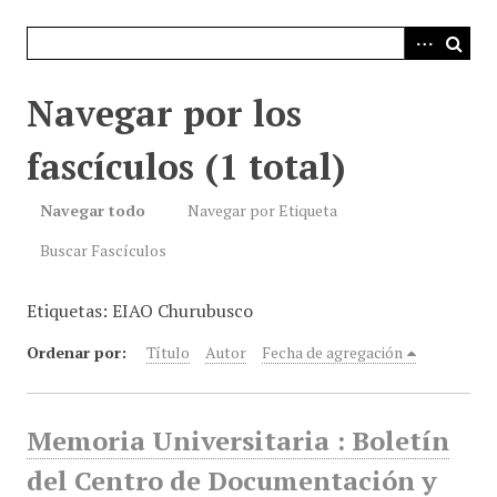
i
n
c
i
Navegar por los
p
a
fascículos (1 total)
l
Navegar todo
Navegar por Etiqueta
Buscar Fascículos
Etiquetas: EIAO Churubusco
Ordenar por:
Título
Autor
Fecha de agregación
Memoria Universitaria : Boletín
del Centro de Documentación y