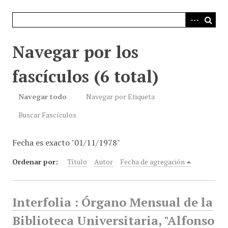
i
n
c
i
Navegar por los
p
a
fascículos (6 total)
l
Navegar todo
Navegar por Etiqueta
Buscar Fascículos
Fecha es exacto "01/11/1978"
Ordenar por:
Título
Autor
Fecha de agregación
Interfolia : Órgano Mensual de la
Biblioteca Universitaria, "Alfonso