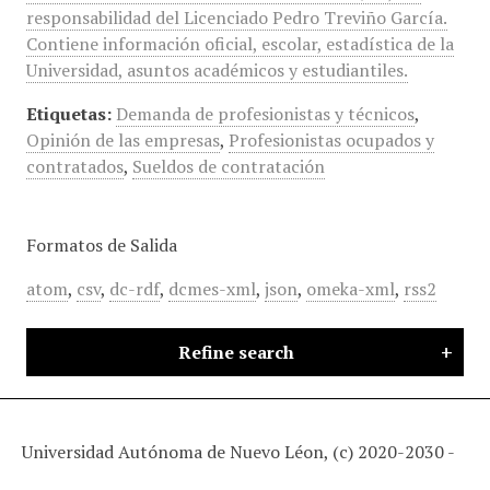
responsabilidad del Licenciado Pedro Treviño García.
Contiene información oficial, escolar, estadística de la
Universidad, asuntos académicos y estudiantiles.
Etiquetas:
Demanda de profesionistas y técnicos
,
Opinión de las empresas
,
Profesionistas ocupados y
contratados
,
Sueldos de contratación
Formatos de Salida
atom
,
csv
,
dc-rdf
,
dcmes-xml
,
json
,
omeka-xml
,
rss2
Refine search
Universidad Autónoma de Nuevo Léon, (c) 2020-2030 -