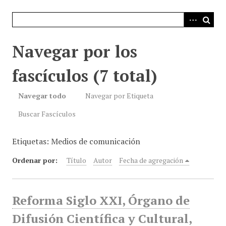
i
n
c
i
Navegar por los
p
a
fascículos (7 total)
l
Navegar todo
Navegar por Etiqueta
Buscar Fascículos
Etiquetas: Medios de comunicación
Ordenar por:
Título
Autor
Fecha de agregación
Reforma Siglo XXI, Órgano de
Difusión Científica y Cultural,