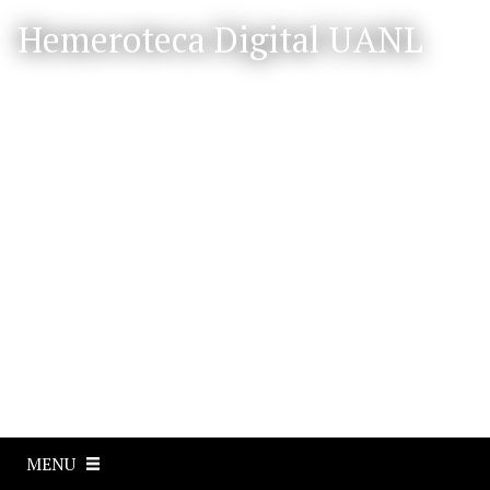
S
Hemeroteca Digital UANL
a
l
t
a
r
a
l
c
o
n
t
e
n
i
d
o
p
MENU
r