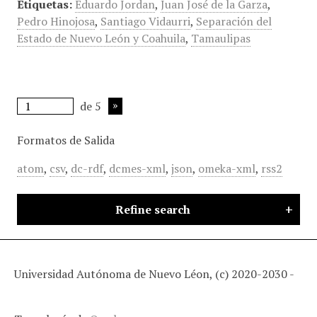
Etiquetas:
Eduardo Jordan
,
Juan José de la Garza
,
Pedro Hinojosa
,
Santiago Vidaurri
,
Separación del
Estado de Nuevo León y Coahuila
,
Tamaulipas
de 5
Formatos de Salida
atom
,
csv
,
dc-rdf
,
dcmes-xml
,
json
,
omeka-xml
,
rss2
Refine search
Universidad Autónoma de Nuevo Léon, (c) 2020-2030 -