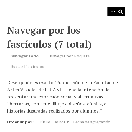
i
n
c
i
Navegar por los
p
a
fascículos (7 total)
l
Navegar todo
Navegar por Etiqueta
Buscar Fascículos
Descripción es exacto "Publicación de la Facultad de
Artes Visuales de la UANL. Tiene la intención de
presentar una expresión social y alternativas
libertarias, contiene dibujos, diseños, cómics, e
historias ilustradas realizados por alumnos. "
Ordenar por:
Título
Autor
Fecha de agregación