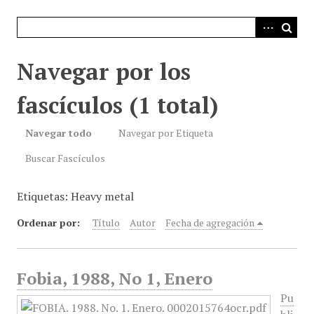
i
n
c
i
Navegar por los
p
a
fascículos (1 total)
l
Navegar todo
Navegar por Etiqueta
Buscar Fascículos
Etiquetas: Heavy metal
Ordenar por:
Título
Autor
Fecha de agregación
Fobia, 1988, No 1, Enero
Pu