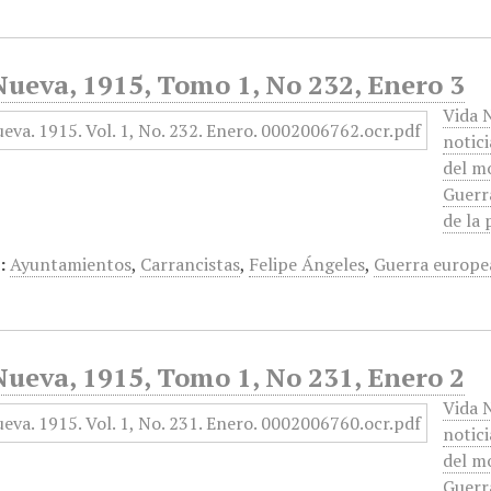
ueva, 1915, Tomo 1, No 232, Enero 3
Vida N
notici
del m
Guerra
de la
:
Ayuntamientos
,
Carrancistas
,
Felipe Ángeles
,
Guerra europe
ueva, 1915, Tomo 1, No 231, Enero 2
Vida N
notici
del m
Guerra