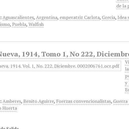
de la
:
Aguascalientes
,
Argentina
,
emperatriz Carlota
,
Grecia
,
Idea 
lismo
,
Puebla
,
Walfish
Nueva, 1914, Tomo 1, No 222, Diciembr
V
l
p
y
E
:
Amberes
,
Benito Aguirre
,
Fuerzas convencionalistas
,
Guerra
o Huerta
de Salida