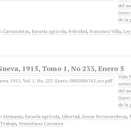
del m
Guerra
de la
:
Carrancistas
,
Escuela agrícola
,
Felicidad
,
Francisco Villa
,
Ley
ueva, 1915, Tomo 1, No 233, Enero 5
Vida N
notici
del m
Guerra
de la
:
Alemania
,
Escuela agrícola
,
Libertad
,
líneas ferrocarrileras
,
,
Trabajo
,
Venustiano Carranza