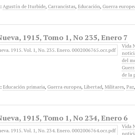
:
Agustín de Iturbide
,
Carrancistas
,
Educación
,
Guerra europe
ueva, 1915, Tomo 1, No 235, Enero 7
Vida N
notici
del m
Guerra
de la
:
Educación primaria
,
Guerra europea
,
Libertad
,
Militares
,
Paz
ueva, 1915, Tomo 1, No 234, Enero 6
Vida N
notici