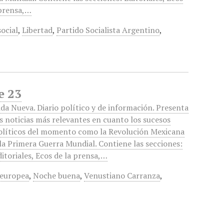
 prensa,…
social
,
Libertad
,
Partido Socialista Argentino
,
e 23
ida Nueva. Diario político y de información. Presenta
as noticias más relevantes en cuanto los sucesos
olíticos del momento como la Revolución Mexicana
 la Primera Guerra Mundial. Contiene las secciones:
ditoriales, Ecos de la prensa,…
 europea
,
Noche buena
,
Venustiano Carranza
,