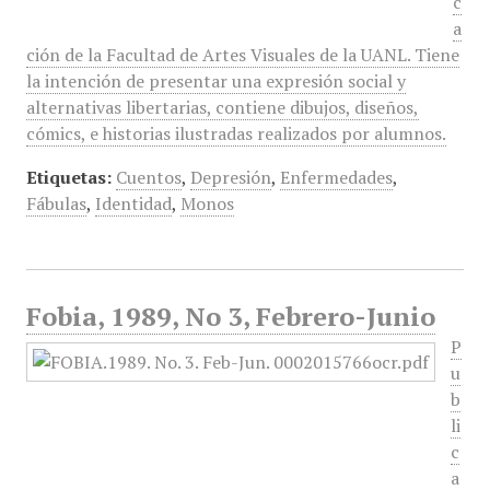
c
a
ción de la Facultad de Artes Visuales de la UANL. Tiene
la intención de presentar una expresión social y
alternativas libertarias, contiene dibujos, diseños,
cómics, e historias ilustradas realizados por alumnos.
Etiquetas:
Cuentos
,
Depresión
,
Enfermedades
,
Fábulas
,
Identidad
,
Monos
Fobia, 1989, No 3, Febrero-Junio
P
u
b
li
c
a