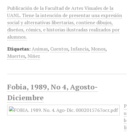
Publicación de la Facultad de Artes Visuales de la
UANL. Tiene la intención de presentar una expresión
social y alternativas libertarias, contiene dibujos,
diseños, cómics, e historias ilustradas realizados por
alumnos.
Etiquetas:
Animas
,
Cuentos
,
Infancia
,
Monos
,
Muertes
,
Niñez
Fobia, 1989, No 4, Agosto-
Diciembre
P
u
b
li