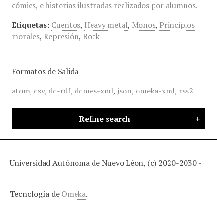
cómics, e historias ilustradas realizados por alumnos.
Etiquetas:
Cuentos
,
Heavy metal
,
Monos
,
Principios
morales
,
Represión
,
Rock
Formatos de Salida
atom
,
csv
,
dc-rdf
,
dcmes-xml
,
json
,
omeka-xml
,
rss2
Refine search
Universidad Autónoma de Nuevo Léon, (c) 2020-2030 -
Tecnología de
Omeka
.