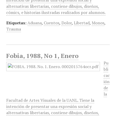
intención de presentar una expresión social y
alternativas libertarias, contiene dibujos, diseños,
cómics, e historias ilustradas realizados por alumnos.
Etiquetas:
Aduana
,
Cuentos
,
Dolor
,
Libertad
,
Monos
,
Trauma
Fobia, 1988, No 1, Enero
Pu
bli
cac
ión
de
la
Facultad de Artes Visuales de la UANL. Tiene la
intención de presentar una expresión social y
alternativas libertarias, contiene dibujos, diseños,