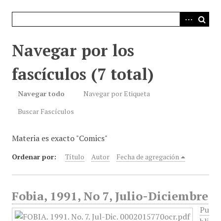
i
n
c
i
Navegar por los
p
a
fascículos (7 total)
l
Navegar todo
Navegar por Etiqueta
Buscar Fascículos
Materia es exacto "Comics"
Ordenar por:
Título
Autor
Fecha de agregación
Fobia, 1991, No 7, Julio-Diciembre
Pu