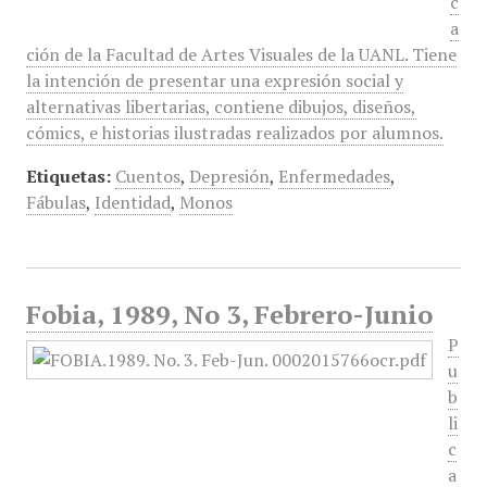
c
a
ción de la Facultad de Artes Visuales de la UANL. Tiene
la intención de presentar una expresión social y
alternativas libertarias, contiene dibujos, diseños,
cómics, e historias ilustradas realizados por alumnos.
Etiquetas:
Cuentos
,
Depresión
,
Enfermedades
,
Fábulas
,
Identidad
,
Monos
Fobia, 1989, No 3, Febrero-Junio
P
u
b
li
c
a