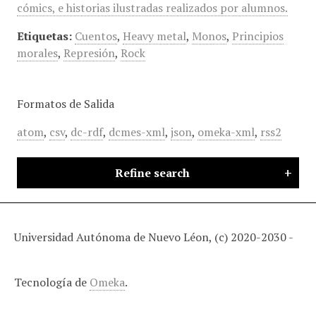
cómics, e historias ilustradas realizados por alumnos.
Etiquetas:
Cuentos
,
Heavy metal
,
Monos
,
Principios
morales
,
Represión
,
Rock
Formatos de Salida
atom
,
csv
,
dc-rdf
,
dcmes-xml
,
json
,
omeka-xml
,
rss2
Refine search
Universidad Autónoma de Nuevo Léon, (c) 2020-2030 -
Tecnología de
Omeka
.