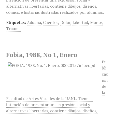
intención de presentar una expresión social y
alternativas libertarias, contiene dibujos, diseños,
cómics, e historias ilustradas realizados por alumnos.
Etiquetas:
Aduana
,
Cuentos
,
Dolor
,
Libertad
,
Monos
,
Trauma
Fobia, 1988, No 1, Enero
Pu
bli
cac
ión
de
la
Facultad de Artes Visuales de la UANL. Tiene la
intención de presentar una expresión social y
alternativas libertarias, contiene dibujos, diseños,