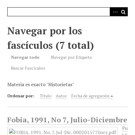
i
n
c
i
Navegar por los
p
a
fascículos (7 total)
l
Navegar todo
Navegar por Etiqueta
Buscar Fascículos
Materia es exacto "Historietas"
Ordenar por:
Título
Autor
Fecha de agregación
Fobia, 1991, No 7, Julio-Diciembre
Pu