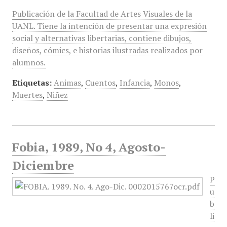
Publicación de la Facultad de Artes Visuales de la
UANL. Tiene la intención de presentar una expresión
social y alternativas libertarias, contiene dibujos,
diseños, cómics, e historias ilustradas realizados por
alumnos.
Etiquetas:
Animas
,
Cuentos
,
Infancia
,
Monos
,
Muertes
,
Niñez
Fobia, 1989, No 4, Agosto-
Diciembre
P
u
b
li