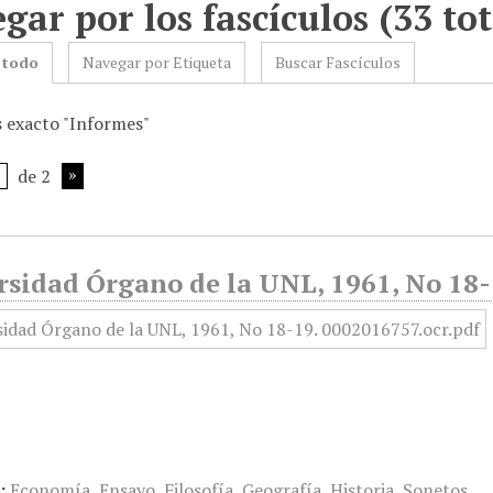
gar por los fascículos (33 tot
 todo
Navegar por Etiqueta
Buscar Fascículos
s exacto "Informes"
de 2
rsidad Órgano de la UNL, 1961, No 18-
:
Economía
,
Ensayo
,
Filosofía
,
Geografía
,
Historia
,
Sonetos