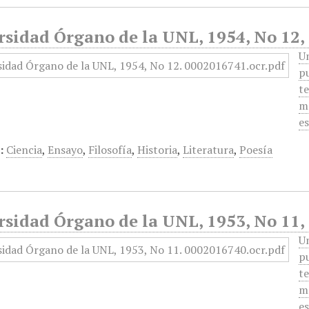
rsidad Órgano de la UNL, 1954, No 12
U
pu
te
me
e
:
Ciencia
,
Ensayo
,
Filosofía
,
Historia
,
Literatura
,
Poesía
sidad Órgano de la UNL, 1953, No 11, 
U
pu
te
me
e