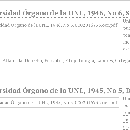
rsidad Órgano de la UNL, 1946, No 6, 
Uni
pub
tem
med
esc
:
Atlántida
,
Derecho
,
Filosofía
,
Fitopatología
,
Labores
,
Ortega
rsidad Órgano de la UNL, 1945, No 5, 
Uni
pub
tem
med
esc