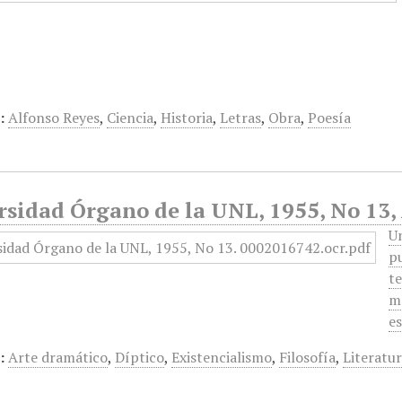
:
Alfonso Reyes
,
Ciencia
,
Historia
,
Letras
,
Obra
,
Poesía
rsidad Órgano de la UNL, 1955, No 13,
U
pu
te
me
e
:
Arte dramático
,
Díptico
,
Existencialismo
,
Filosofía
,
Literatu