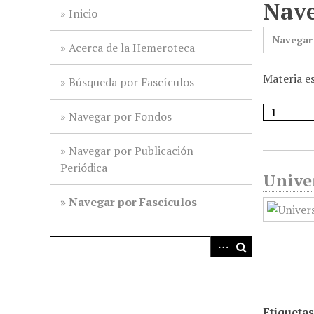
Nave
i
Inicio
n
Navegar
c
Acerca de la Hemeroteca
i
Materia e
p
Búsqueda por Fascículos
a
l
Navegar por Fondos
Navegar por Publicación
Periódica
Unive
Navegar por Fascículos
Etiquetas