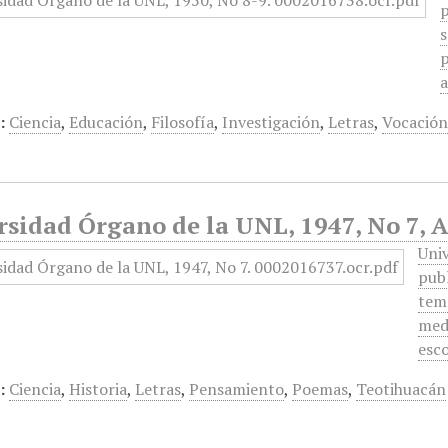
p
s
p
a
:
Ciencia
,
Educación
,
Filosofía
,
Investigación
,
Letras
,
Vocació
rsidad Órgano de la UNL, 1947, No 7, 
Uni
publ
temá
medi
esc
:
Ciencia
,
Historia
,
Letras
,
Pensamiento
,
Poemas
,
Teotihuacán