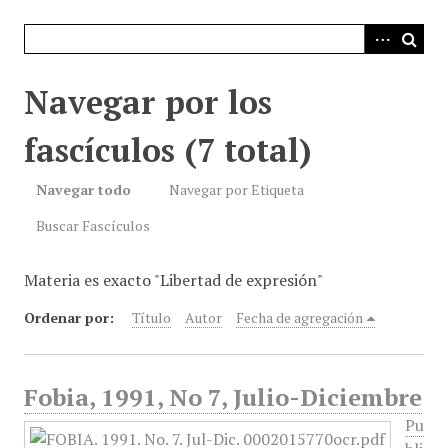
i
n
c
i
Navegar por los
p
a
fascículos (7 total)
l
Navegar todo
Navegar por Etiqueta
Buscar Fascículos
Materia es exacto "Libertad de expresión"
Ordenar por:
Título
Autor
Fecha de agregación
Fobia, 1991, No 7, Julio-Diciembre
Pu