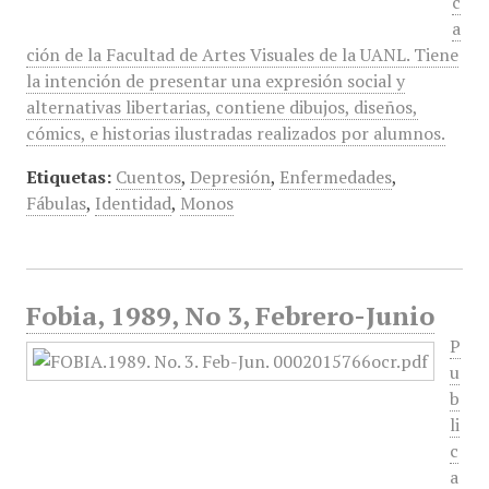
c
a
ción de la Facultad de Artes Visuales de la UANL. Tiene
la intención de presentar una expresión social y
alternativas libertarias, contiene dibujos, diseños,
cómics, e historias ilustradas realizados por alumnos.
Etiquetas:
Cuentos
,
Depresión
,
Enfermedades
,
Fábulas
,
Identidad
,
Monos
Fobia, 1989, No 3, Febrero-Junio
P
u
b
li
c
a