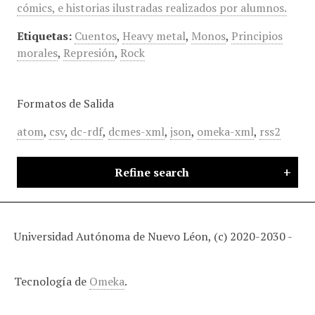
cómics, e historias ilustradas realizados por alumnos.
Etiquetas:
Cuentos
,
Heavy metal
,
Monos
,
Principios
morales
,
Represión
,
Rock
Formatos de Salida
atom
,
csv
,
dc-rdf
,
dcmes-xml
,
json
,
omeka-xml
,
rss2
Refine search
Universidad Autónoma de Nuevo Léon, (c) 2020-2030 -
Tecnología de
Omeka
.