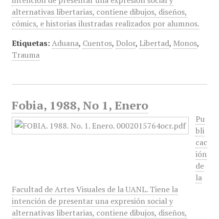
intención de presentar una expresión social y
alternativas libertarias, contiene dibujos, diseños,
cómics, e historias ilustradas realizados por alumnos.
Etiquetas:
Aduana
,
Cuentos
,
Dolor
,
Libertad
,
Monos
,
Trauma
Fobia, 1988, No 1, Enero
Pu
bli
cac
ión
de
la
Facultad de Artes Visuales de la UANL. Tiene la
intención de presentar una expresión social y
alternativas libertarias, contiene dibujos, diseños,