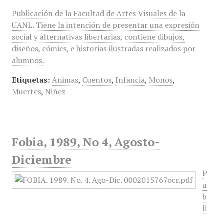
Publicación de la Facultad de Artes Visuales de la
UANL. Tiene la intención de presentar una expresión
social y alternativas libertarias, contiene dibujos,
diseños, cómics, e historias ilustradas realizados por
alumnos.
Etiquetas:
Animas
,
Cuentos
,
Infancia
,
Monos
,
Muertes
,
Niñez
Fobia, 1989, No 4, Agosto-
Diciembre
P
u
b
li