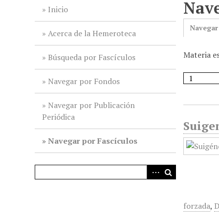
Nave
i
Inicio
n
Navegar
c
Acerca de la Hemeroteca
i
Materia e
p
Búsqueda por Fascículos
a
l
Navegar por Fondos
Navegar por Publicación
Periódica
Suigen
Navegar por Fascículos
forzada
,
D