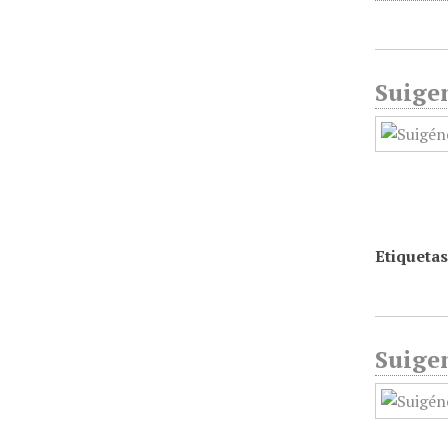
Suigen
Etiquetas
Suige