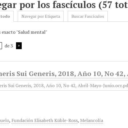
gar por los fascículos (57 tot
 todo
Navegar por Etiqueta
Buscar Fascículos
s exacto "Salud mental"
de 3
eris Sui Generis, 2018, Año 10, No 42
uelo
,
Fundación Elisabeth Küble-Ross
,
Melancolía