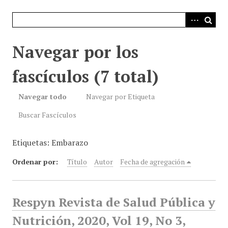
i
n
c
i
Navegar por los
p
a
fascículos (7 total)
l
Navegar todo
Navegar por Etiqueta
Buscar Fascículos
Etiquetas: Embarazo
Ordenar por:
Título
Autor
Fecha de agregación
Respyn Revista de Salud Pública y
Nutrición, 2020, Vol 19, No 3,