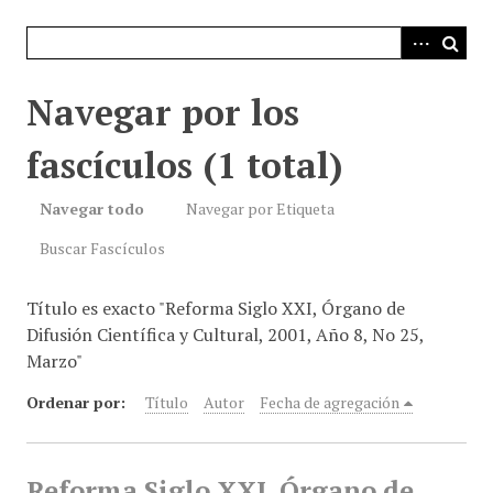
i
n
c
i
Navegar por los
p
a
fascículos (1 total)
l
Navegar todo
Navegar por Etiqueta
Buscar Fascículos
Título es exacto "Reforma Siglo XXI, Órgano de
Difusión Científica y Cultural, 2001, Año 8, No 25,
Marzo"
Ordenar por:
Título
Autor
Fecha de agregación
Reforma Siglo XXI, Órgano de