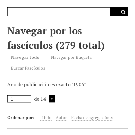
i
n
c
i
Navegar por los
p
a
fascículos (279 total)
l
Navegar todo
Navegar por Etiqueta
Buscar Fascículos
Año de publicación es exacto "1906"
de 14
Ordenar por:
Título
Autor
Fecha de agregación