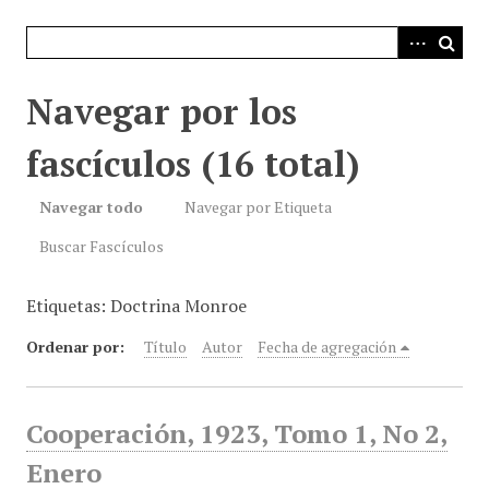
i
n
c
i
Navegar por los
p
a
fascículos (16 total)
l
Navegar todo
Navegar por Etiqueta
Buscar Fascículos
Etiquetas: Doctrina Monroe
Ordenar por:
Título
Autor
Fecha de agregación
Cooperación, 1923, Tomo 1, No 2,
Enero