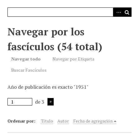
i
n
c
i
Navegar por los
p
a
fascículos (54 total)
l
Navegar todo
Navegar por Etiqueta
Buscar Fascículos
Año de publicación es exacto "1951"
de 3
Ordenar por:
Título
Autor
Fecha de agregación