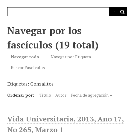
i
n
c
i
Navegar por los
p
a
fascículos (19 total)
l
Navegar todo
Navegar por Etiqueta
Buscar Fascículos
Etiquetas: Gonzalitos
Ordenar por:
Título
Autor
Fecha de agregación
Vida Universitaria, 2013, Año 17,
No 265, Marzo 1