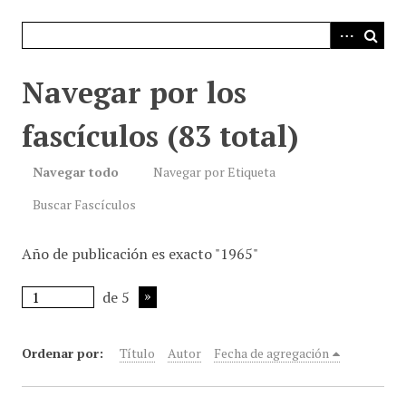
i
n
c
i
Navegar por los
p
a
fascículos (83 total)
l
Navegar todo
Navegar por Etiqueta
Buscar Fascículos
Año de publicación es exacto "1965"
de 5
Ordenar por:
Título
Autor
Fecha de agregación