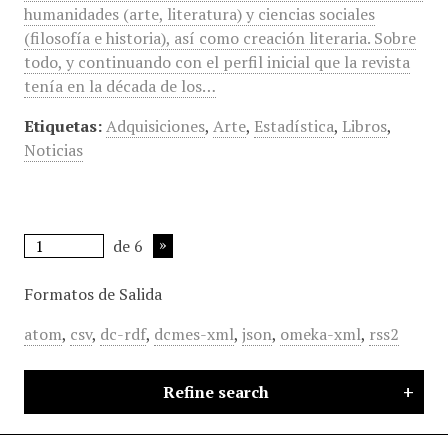
humanidades (arte, literatura) y ciencias sociales
(filosofía e historia), así como creación literaria. Sobre
todo, y continuando con el perfil inicial que la revista
tenía en la década de los…
Etiquetas:
Adquisiciones
,
Arte
,
Estadística
,
Libros
,
Noticias
de 6
Formatos de Salida
atom
,
csv
,
dc-rdf
,
dcmes-xml
,
json
,
omeka-xml
,
rss2
Refine search