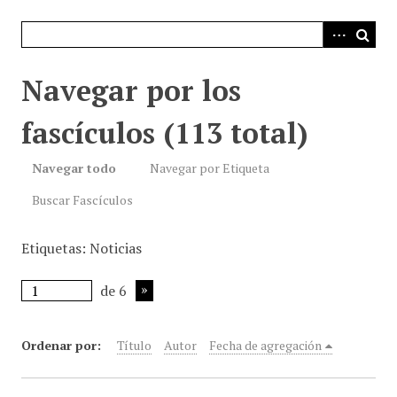
i
n
c
i
Navegar por los
p
a
fascículos (113 total)
l
Navegar todo
Navegar por Etiqueta
Buscar Fascículos
Etiquetas: Noticias
de 6
Ordenar por:
Título
Autor
Fecha de agregación