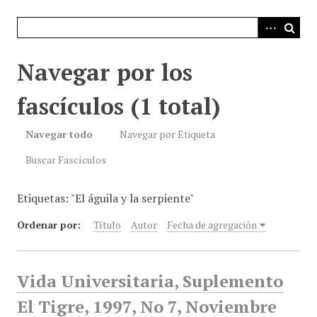
i
n
c
i
Navegar por los
p
a
fascículos (1 total)
l
Navegar todo
Navegar por Etiqueta
Buscar Fascículos
Etiquetas: "El águila y la serpiente"
Ordenar por:
Título
Autor
Fecha de agregación
Vida Universitaria, Suplemento
El Tigre, 1997, No 7, Noviembre